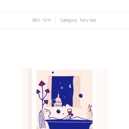
SKU:
N/A
Category:
Fairy tale