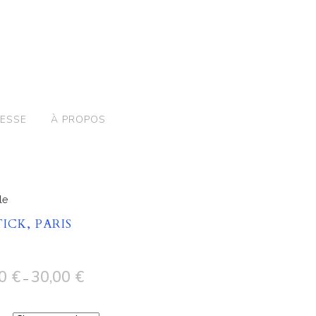
ESSE
À PROPOS
le
TICK, PARIS
00
€
30,00
€
–