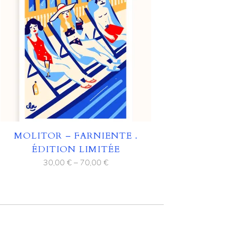
MOLITOR – FARNIENTE .
ÉDITION LIMITÉE
30,00
€
–
70,00
€