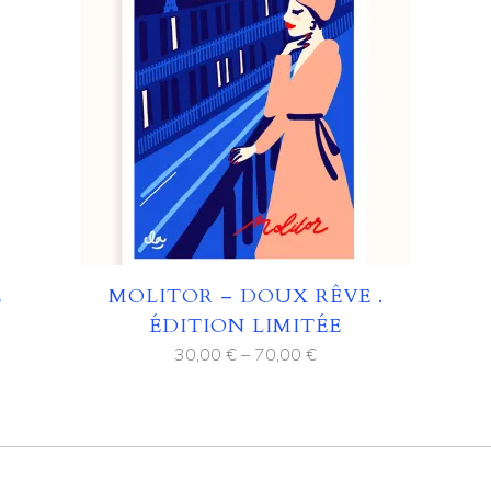
E
MOLITOR – DOUX RÊVE .
ÉDITION LIMITÉE
30,00
€
–
70,00
€