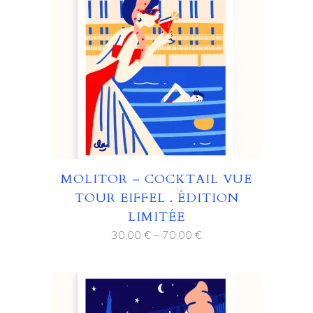
MOLITOR – COCKTAIL VUE
TOUR EIFFEL . ÉDITION
LIMITÉE
30,00
€
–
70,00
€