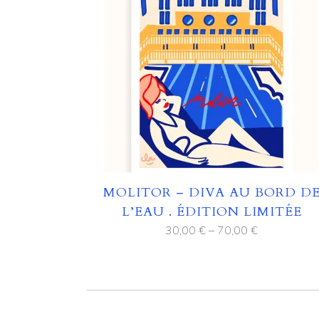
MOLITOR – DIVA AU BORD D
L’EAU . ÉDITION LIMITÉE
30,00
€
–
70,00
€