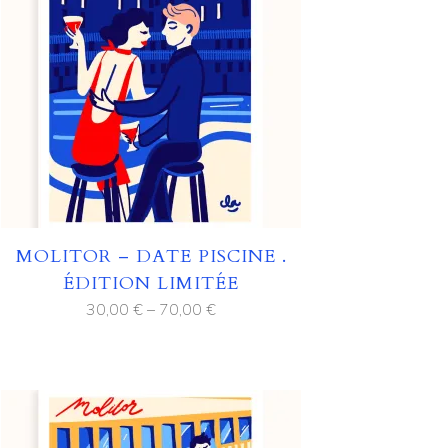
MOLITOR – DATE PISCINE .
ÉDITION LIMITÉE
30,00
€
–
70,00
€