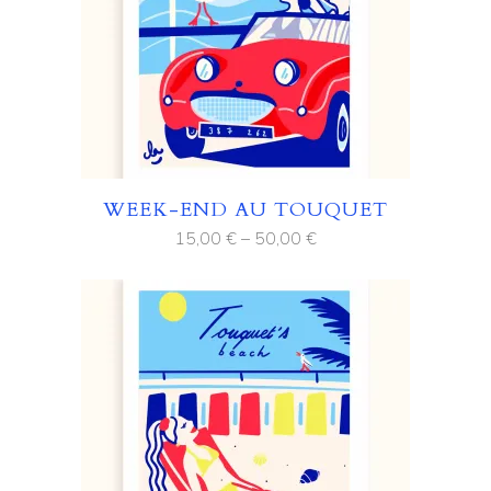
WEEK-END AU TOUQUET
15,00
€
–
50,00
€