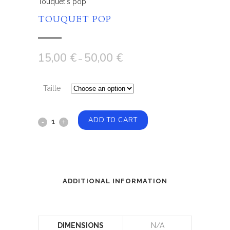
Touquet's pop
TOUQUET POP
15,00
€
50,00
€
–
Taille
ADD TO CART
ADDITIONAL INFORMATION
DIMENSIONS
N/A