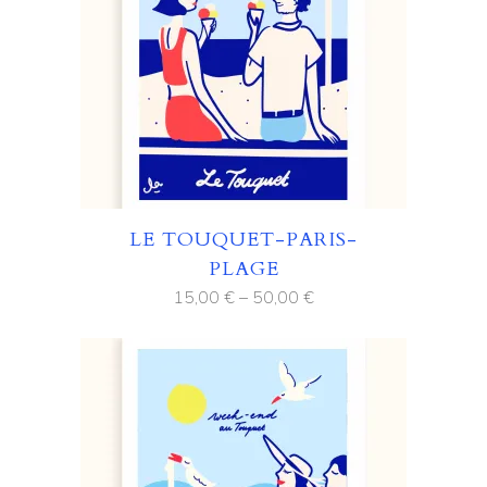
LE TOUQUET-PARIS-
PLAGE
15,00
€
–
50,00
€