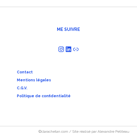
ME SUIVRE
Instagram
LinkedIn
Lien
Contact
Mentions légales
C.G.V.
Politique de confidentialité
©clarachetan.com / Site réalisé par Alexandre Petiteau