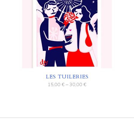
LES TUILERIES
15,00
€
–
30,00
€