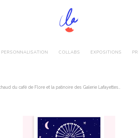
PERSONNALISATION
COLLABS
EXPOSITIONS
PR
 chaud du café de Flore et la patinoire des Galerie Lafayettes…